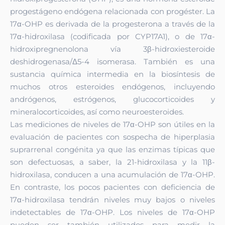
progestágeno endógena relacionada con progéster. La
17α-OHP es derivada de la progesterona a través de la
17α-hidroxilasa (codificada por CYP17A1), o de 17α-
hidroxipregnenolona vía 3β-hidroxiesteroide
deshidrogenasa/Δ5-4 isomerasa. También es una
sustancia química intermedia en la biosíntesis de
muchos otros esteroides endógenos, incluyendo
andrógenos, estrógenos, glucocorticoides y
mineralocorticoides, así como neuroesteroides.
Las mediciones de niveles de 17α-OHP son útiles en la
evaluación de pacientes con sospecha de hiperplasia
suprarrenal congénita ya que las enzimas típicas que
son defectuosas, a saber, la 21-hidroxilasa y la 11β-
hidroxilasa, conducen a una acumulación de 17α-OHP.
En contraste, los pocos pacientes con deficiencia de
17α-hidroxilasa tendrán niveles muy bajos o niveles
indetectables de 17α-OHP. Los niveles de 17α-OHP
pueden ser también utilizados para medir la