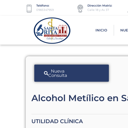
Teléfono:
Dirección Matriz:
0983347959
Calle 18 y Av 37
INICIO
NUE
Nueva
Consulta
Alcohol Metílico en S
UTILIDAD CLÍNICA