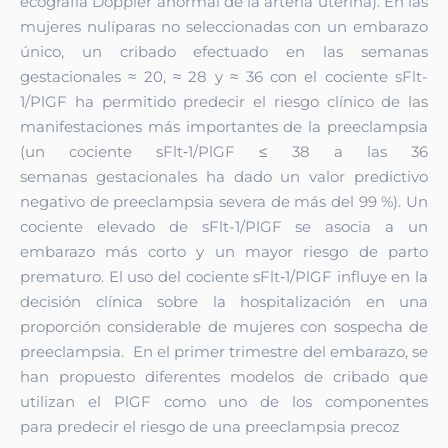
ecografía
Doppler anormal de la arteria uterina). En las
mujeres nulíparas no
seleccionadas con un embarazo
único, un cribado efectuado en las
semanas
gestacionales ≈ 20, ≈ 28 y ≈ 36 con el cociente sFlt-
1/PlGF ha
permitido predecir el riesgo clínico de las
manifestaciones más importantes
de la preeclampsia
(un cociente sFlt‑1/PlGF ≤ 38 a las 36
semanas
gestacionales ha dado un valor predictivo
negativo de preeclampsia severa
de más del 99 %).
Un
cociente elevado de sFlt-1/PlGF se asocia a un
embarazo más corto y
un mayor riesgo de parto
prematuro. El uso del cociente sFlt‑1/PlGF
influye en la
decisión clínica sobre la hospitalización en una
proporción
considerable de mujeres con sospecha de
preeclampsia.
En el primer trimestre del embarazo, se
han propuesto diferentes modelos
de cribado que
utilizan el PlGF como uno de los componentes
para
predecir el riesgo de una preeclampsia precoz