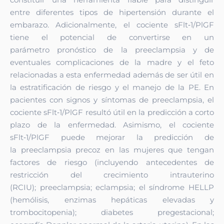
entre
diferentes tipos de hipertensión durante el
embarazo. Adicionalmente, el
cociente sFlt‑1/PlGF
tiene el potencial de convertirse en un
parámetro
pronóstico de la preeclampsia y de
eventuales complicaciones de la madre
y el feto
relacionadas a esta enfermedad además de ser útil en
la
estratificación de riesgo y el manejo de la PE.
En
pacientes con signos y síntomas de preeclampsia, el
cociente
sFlt‑1/PlGF resultó útil en la predicción a corto
plazo de la enfermedad.
Asimismo, el cociente
sFlt‑1/PlGF puede mejorar la predicción de
la
preeclampsia precoz en las mujeres que tengan
factores de riesgo
(incluyendo antecedentes de
restricción del crecimiento intrauterino
(RCIU);
preeclampsia; eclampsia; el síndrome HELLP
(hemólisis, enzimas
hepáticas elevadas y
trombocitopenia); diabetes pregestacional;