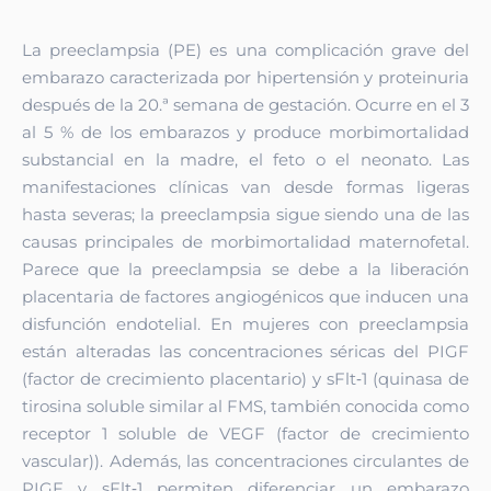
La preeclampsia (PE) es una complicación grave del
embarazo caracterizada por hipertensión y proteinuria
después de la 20.ª semana de gestación. Ocurre en el 3
al 5 % de los embarazos y produce morbimortalidad
substancial en la madre, el feto o el neonato. Las
manifestaciones clínicas van desde formas ligeras
hasta severas; la preeclampsia sigue siendo una de las
causas principales de morbimortalidad maternofetal.
Parece que la preeclampsia se debe a la liberación
placentaria de factores angiogénicos que inducen una
disfunción endotelial. En mujeres con preeclampsia
están alteradas las concentraciones séricas del PIGF
(factor de crecimiento placentario) y sFlt‑1 (quinasa de
tirosina soluble similar al FMS, también conocida como
receptor 1 soluble de VEGF (factor de crecimiento
vascular)). Además, las concentraciones circulantes de
PIGF y sFlt‑1 permiten diferenciar un embarazo