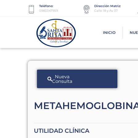
Teléfono:
Dirección Matriz:
0983347959
Calle 18 y Av 37
INICIO
NUE
Nueva
Consulta
METAHEMOGLOBIN
UTILIDAD CLÍNICA