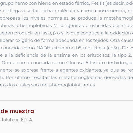
po hemo con hierro en estado férrico, Fe(III) (es decir, o
e no llega a soltar dicha molécula y como consecuencia, n
obrepasa los niveles normales, se produce la metahemogl
lobinas o hemoglobinas M congénitas provocadas por mutac
ueden producir en las α, β o γ, lo que conduce a la oxidación
 liberar oxígeno de forma adecuada en los tejidos.
Otra causa
onocida como NADH-citocromo b5 reductasa (cb5r). De estas
 a la deficiencia de la enzima en los eritrocitos; la tipo
.
Otra enzima conocida como Glucosa-6-fosfato deshidrogen
nte se expresa frente a agentes oxidantes, ya que se redu
I).
Por último, resaltar las metahemoglobinas derivadas de 
tratos los cuales son metahemoglobinizantes
 de muestra
 total con EDTA