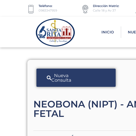
Teléfono:
Dirección Matriz:
0983347959
Calle 18 y Av 37
INICIO
NUE
Nueva
Consulta
NEOBONA (NIPT) - A
FETAL