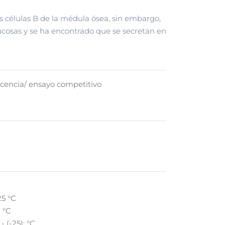
as células B de la médula ósea, sin embargo,
ucosas y se ha encontrado que se secretan en
cencia/ ensayo competitivo
25 °C
 °C
- (-25): °C