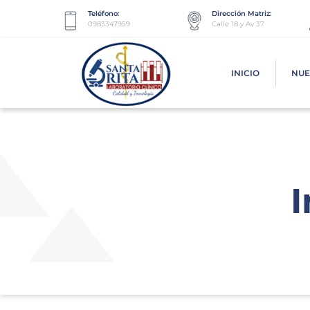
Teléfono:
Dirección Matriz:
0983347959
Calle 18 y Av 37
INICIO
NUE